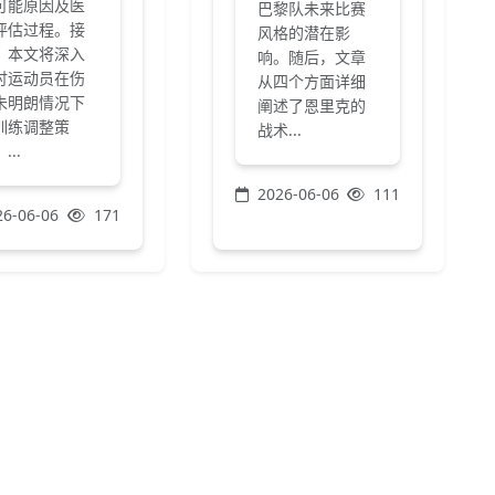
可能原因及医
巴黎队未来比赛
评估过程。接
风格的潜在影
，本文将深入
响。随后，文章
讨运动员在伤
从四个方面详细
未明朗情况下
阐述了恩里克的
训练调整策
战术...
...
2026-06-06
111
6-06-06
171