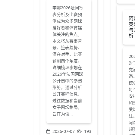
李娜2026法网签
表分析及比赛预
阿
测成为众多网球
英
爱好者和体育媒
与
体关注的焦点。
析
本文将从赛事背
景、签表趋势、
潜在对手、比赛
2
预测四个角度，
对
详细梳理李娜在
充
2026年法国网球
遇
公开赛中的参赛
统
形势。通过分析
每
公开赛程信息、
安
过往数据和当前
和
女子网坛格局，
受
旨在为读...
注
阿
超
2026-07-07
193