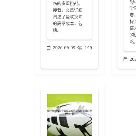
的
临的多重挑战。
学
接着，文章详细
着
阐述了曼联换帅
探
的高昂成本，包
情
括...
的
略，
2026-06-09
149
202