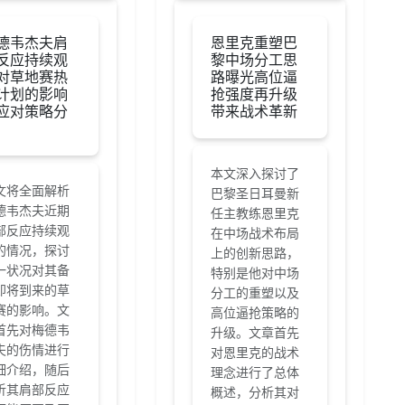
德韦杰夫肩
恩里克重塑巴
反应持续观
黎中场分工思
对草地赛热
路曝光高位逼
计划的影响
抢强度再升级
应对策略分
带来战术革新
本文深入探讨了
文将全面解析
巴黎圣日耳曼新
德韦杰夫近期
任主教练恩里克
部反应持续观
在中场战术布局
的情况，探讨
上的创新思路，
一状况对其备
特别是他对中场
即将到来的草
分工的重塑以及
赛的影响。文
高位逼抢策略的
首先对梅德韦
升级。文章首先
夫的伤情进行
对恩里克的战术
细介绍，随后
理念进行了总体
析其肩部反应
概述，分析其对