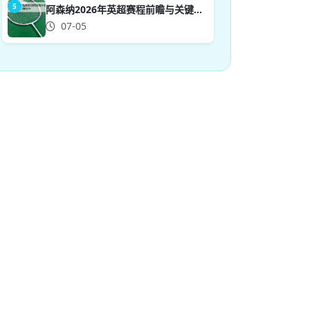
5
阿森纳2026年英超赛程前瞻与关键对阵分析
07-05