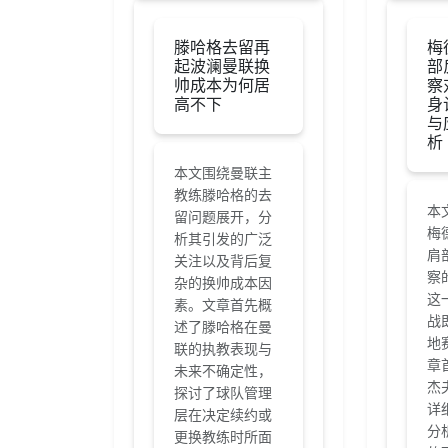
滕哈格去留再
梅
起波澜曼联换
部
帅成本为何居
察
高不下
身
与
析
本文围绕曼联主
教练滕哈格的去
本
留问题展开，分
梅
析其引发的广泛
肩
关注以及背后复
察
杂的换帅成本因
这
素。文章首先概
战
述了滕哈格在曼
地
联的执教表现与
章
未来不确定性，
杰
探讨了球队管理
详
层在决定续约或
分
更换教练时所面